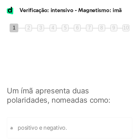
Verificação: intensivo - Magnetismo: imã
1
2
3
4
5
6
7
8
9
10
Um ímã apresenta duas
polaridades, nomeadas como:
positivo e negativo.
a