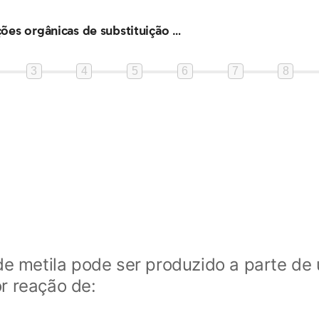
TV - Reações orgânicas de substituição - Aprofundamento
3
4
5
6
7
8
de metila pode ser produzido a parte de
r reação de: