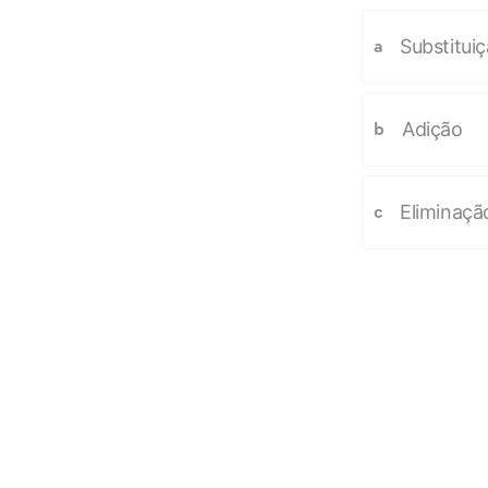
Substitui
a
Adição
b
Eliminaçã
c