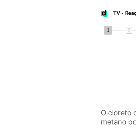
1
2
O cloreto 
metano po