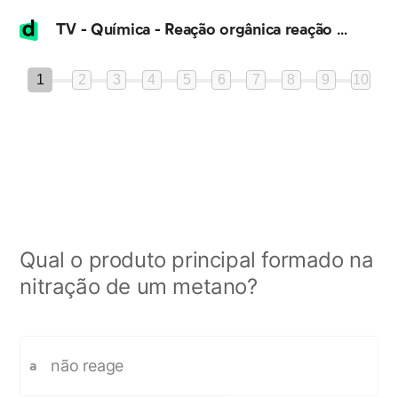
TV - Química - Reação orgânica reação de substituição em alcanos
1
2
3
4
5
6
7
8
9
10
Qual o produto principal formado na
nitração de um metano?
não reage
a