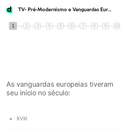
TV- Pré-Modernismo e Vanguardas Europeias
1
2
3
4
5
6
7
8
9
10
As vanguardas europeias tiveram
seu início no século:
XVIII
a