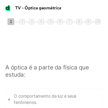
TV - Óptica geométrica
1
2
3
4
5
6
7
8
9
10
A óptica é a parte da física que
estuda:
O comportamento da luz e seus
a
fenômenos.