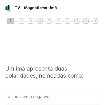
TV - Magnetismo: ímã
1
2
3
4
5
6
7
8
9
10
Um ímã apresenta duas
polaridades, nomeadas como:
positivo e negativo.
a