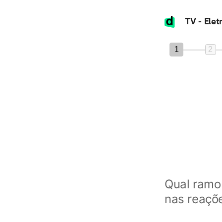
1
2
Qual ramo 
nas reaçõ