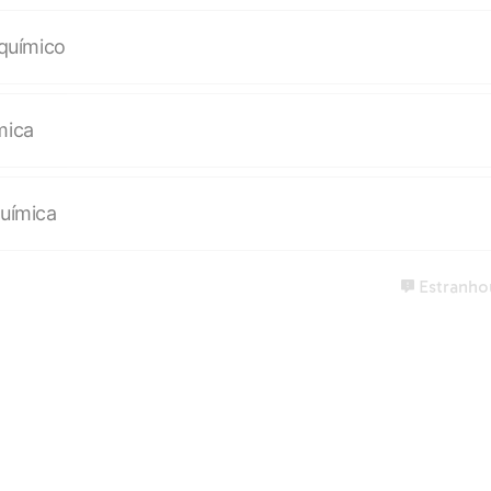
 químico
mica
química
Estranhou