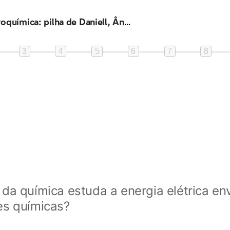
TV - Eletroquímica: pilha de Daniell, Ânodo de sacrifício e cálculo da DDP
3
4
5
6
7
8
da química estuda a energia elétrica en
es químicas?