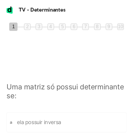
TV - Determinantes
1
2
3
4
5
6
7
8
9
10
Uma matriz só possui determinante
se:
ela possuir inversa
a