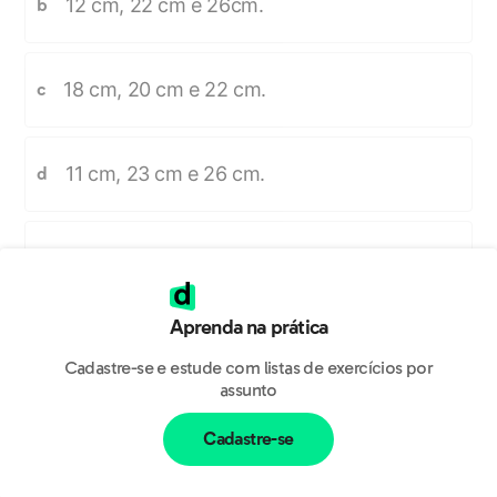
12 cm, 22 cm e 26cm.
b
18 cm, 20 cm e 22 cm.
c
11 cm, 23 cm e 26 cm.
d
16 cm, 18 cm e 26 cm.
e
Aprenda na prática
Estranhou esse gabarito?
Cadastre-se e estude com listas de exercícios por
assunto
Cadastre-se