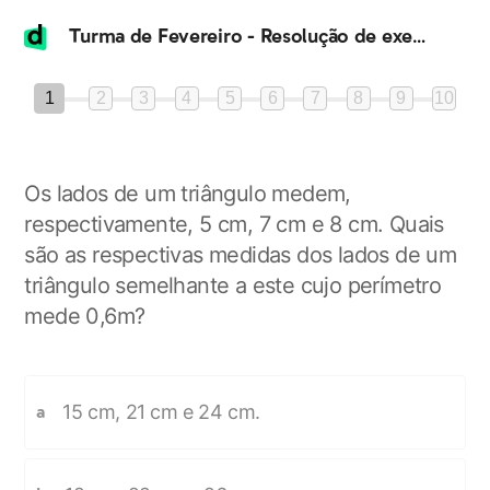
Turma de Fevereiro - Resolução de exercícios de provas anteriores
1
2
3
4
5
6
7
8
9
10
Os lados de um triângulo medem,
respectivamente, 5 cm, 7 cm e 8 cm. Quais
são as respectivas medidas dos lados de um
triângulo semelhante a este cujo perímetro
mede 0,6m?
15 cm, 21 cm e 24 cm.
a