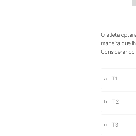
O atleta optar
maneira que lh
Considerando e
T1
a
T2
b
T3
c