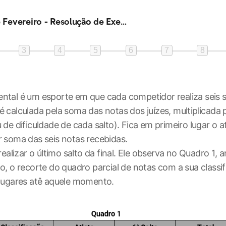
Turma de Fevereiro - Resolução de Exercícios de Provas Anteriores 5
3
4
5
6
7
8
ntal é um esporte em que cada competidor realiza seis s
é calculada pela soma das notas dos juízes, multiplicada 
 de dificuldade de cada salto). Fica em primeiro lugar o a
r soma das seis notas recebidas.
 realizar o último salto da final. Ele observa no Quadro 1, 
to, o recorte do quadro parcial de notas com a sua classi
 lugares atê aquele momento.