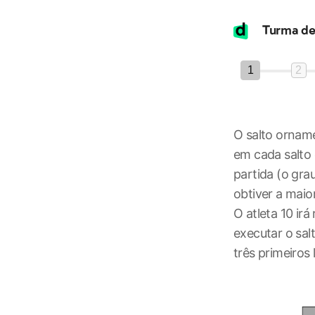
1
2
O salto orname
em cada salto 
partida (o grau
obtiver a maio
O atleta 10 irá
executar o sal
três primeiros