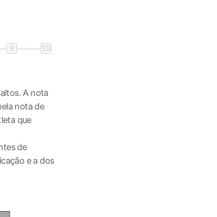
9
10
altos. A nota
pela nota de
tleta que
antes de
ficação e a dos