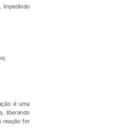
), impedindo
os;
eação é uma
, liberando
 reação for