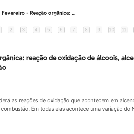
Turma de Fevereiro - Reação orgânica: reação de oxidação de álcoois, alcenos e combustão
2
3
4
5
6
7
8
9
10
11
gânica: reação de oxidação de álcoois, alc
ão
derá as reações de oxidação que acontecem em alcenos
 combustão. Em todas elas acontece uma variação do 