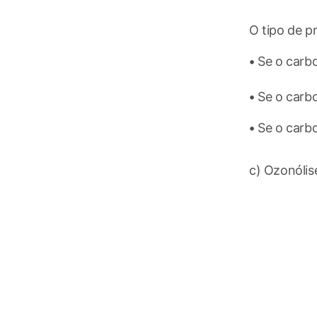
O tipo de p
• Se o carb
• Se o carb
• Se o carb
c) Ozonólis