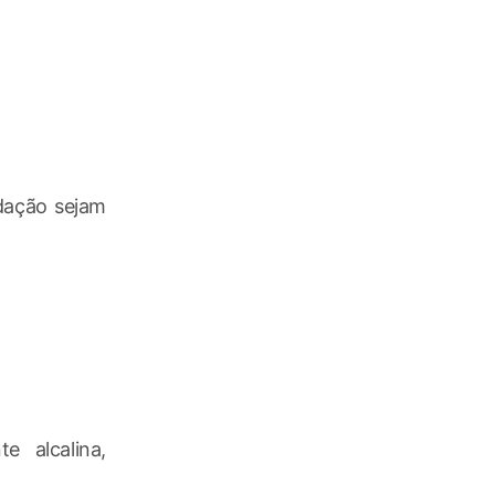
idação sejam
e alcalina,