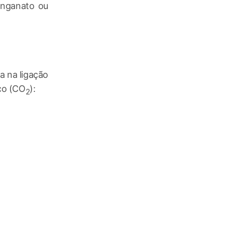
anganato ou
a na ligação
ico (CO
):
2