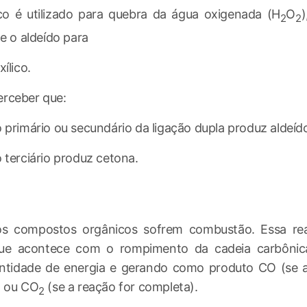
co é utilizado para quebra da água oxigenada (H
O
2
2
de o aldeído para
ílico.
rceber que:
 primário ou secundário da ligação dupla produz aldeíd
 terciário produz cetona.
os compostos orgânicos sofrem combustão. Essa r
ue acontece com o rompimento da cadeia carbônica
ntidade de energia e gerando como produto CO (se a
) ou CO
(se a reação for completa).
2