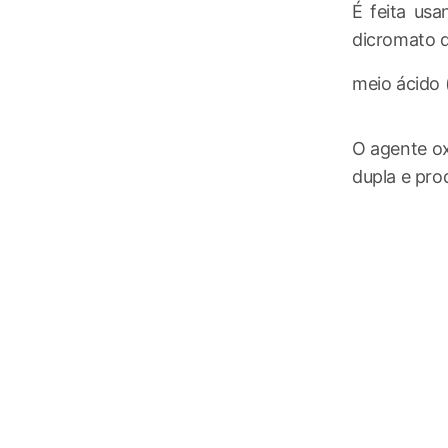
É feita us
dicromato 
meio ácido 
O agente ox
dupla e pro