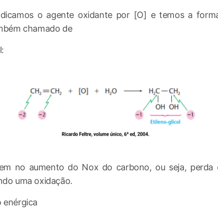
Indicamos o agente oxidante por [O] e temos a for
também chamado de
l:
em no aumento do Nox do carbono, ou seja, perda d
ando uma oxidação.
 enérgica