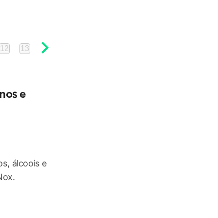
12
13
14
15
enos e
, álcoois e
Nox.