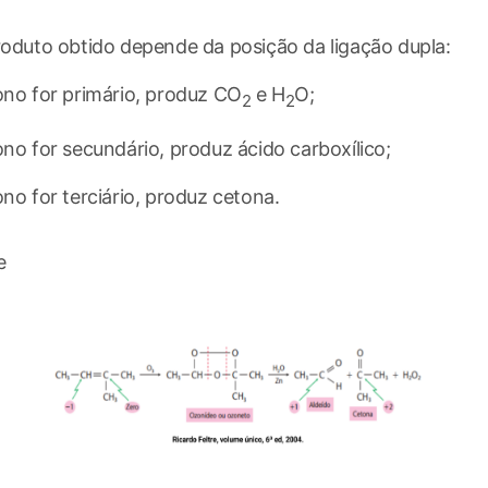
roduto obtido depende da posição da ligação dupla:
ono for primário, produz CO
e H
O;
2
2
ono for secundário, produz ácido carboxílico;
ono for terciário, produz cetona.
e