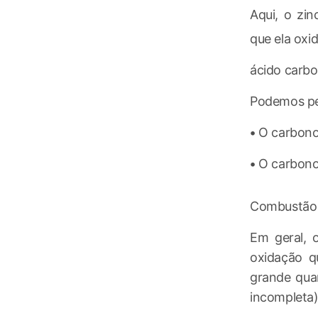
Aqui, o zin
que ela oxi
ácido carbox
Podemos pe
• O carbono
• O carbono
Combustão
Em geral, 
oxidação q
grande qua
incompleta