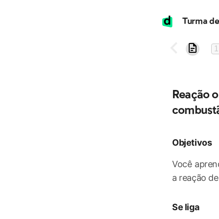
1
Reação or
combust
Objetivos
Você apren
a reação de
Se liga