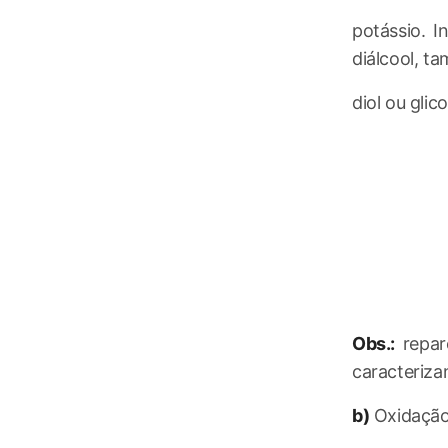
potássio. 
diálcool, 
diol ou glico
Obs.:
repar
caracteriz
b)
Oxidação