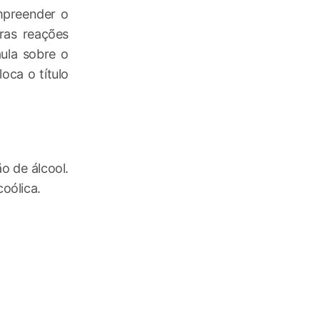
mpreender o
ras reações
aula sobre o
oca o título
o de álcool.
oólica.