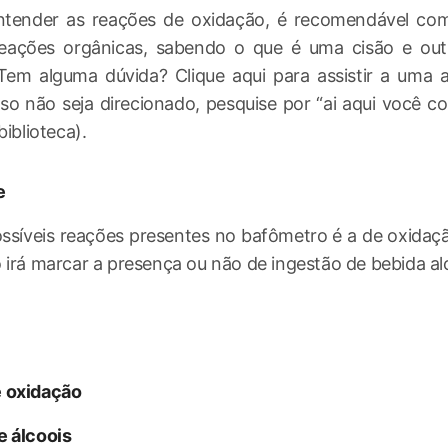
ntender as reações de oxidação, é recomendável co
 reações orgânicas, sabendo o que é uma cisão e out
Tem alguma dúvida? Clique aqui para assistir a uma 
so não seja direcionado, pesquise por “ai aqui você col
biblioteca).
e
síveis reações presentes no bafômetro é a de oxidaçã
 irá marcar a presença ou não de ingestão de bebida alc
 oxidação
e álcoois