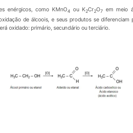
tes enérgicos, como KMnO
ou K
Cr
O
em meio ác
4
2
2
7
xidação de álcoois, e seus produtos se diferenciam 
erá oxidado: primário, secundário ou terciário.