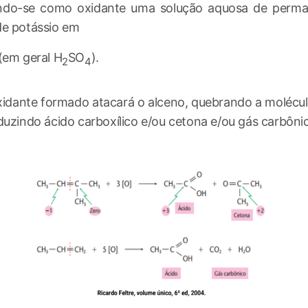
ando-se como oxidante uma solução aquosa de perm
de potássio em
(em geral H
SO
).
2
4
idante formado atacará o alceno, quebrando a molécul
duzindo ácido carboxílico e/ou cetona e/ou gás carbôn