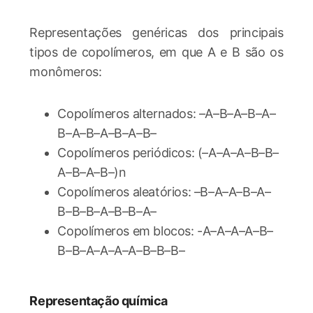
Representações genéricas dos principais
tipos de copolímeros, em que A e B são os
monômeros:
Copolímeros alternados: –A–B–A–B–A–
B–A–B–A–B–A–B–
Copolímeros periódicos: (–A–A–A–B–B–
A–B–A–B–)n
Copolímeros aleatórios: –B–A–A–B–A–
B–B–B–A–B–B–A–
Copolímeros em blocos: -A–A–A–A–B–
B–B–A–A–A–A–B–B–B–
Representação química