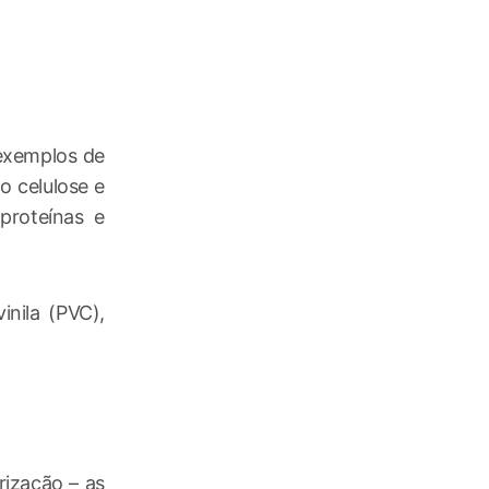
exemplos de
o celulose e
proteínas e
inila (PVC),
rização – as