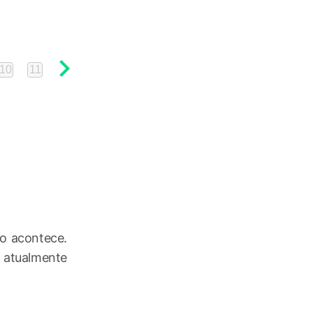
10
11
12
13
14
15
o acontece.
s atualmente