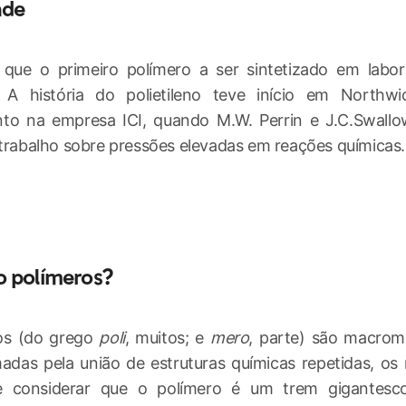
ade
 que o primeiro polímero a ser sintetizado em labora
o? A história do polietileno teve início em North
to na empresa ICI, quando M.W. Perrin e J.C.Swallo
 trabalho sobre pressões elevadas em reações químicas.
o polímeros?
os (do grego
poli
, muitos; e
mero
, parte) são macrom
madas pela união de estruturas químicas repetidas, o
e considerar que o polímero é um trem gigantesc