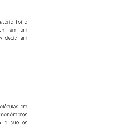
tório foi o
wich, em um
w decidiram
oléculas em
s monômeros
o e que os