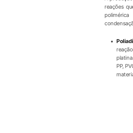
reações qu
polimérica
condensaçã
Poliad
reação
platina
PP, PVC
materi