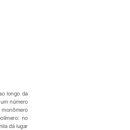
 ao longo da
e um número
do monômero
olímero: no
ila dá lugar