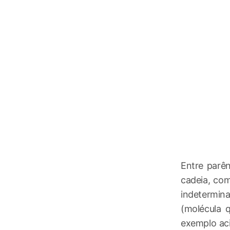
Entre parên
cadeia, co
indetermin
(molécula 
exemplo aci