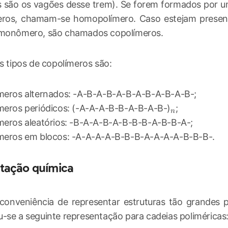
são os vagões desse trem). Se forem formados por um
os, chamam-se homopolímero. Caso estejam presen
 monômero, são chamados copolímeros.
is tipos de copolímeros são:
meros alternados: -A-B-A-B-A-B-A-B-A-B-A-B-;
_{n}
meros periódicos: (-A-A-A-B-B-A-B-A-B-)
;
n
meros aleatórios: -B-A-A-B-A-B-B-B-A-B-B-A-;
meros em blocos: -A-A-A-A-B-B-B-A-A-A-A-B-B-B-.
tação química
conveniência de representar estruturas tão grandes 
-se a seguinte representação para cadeias poliméricas