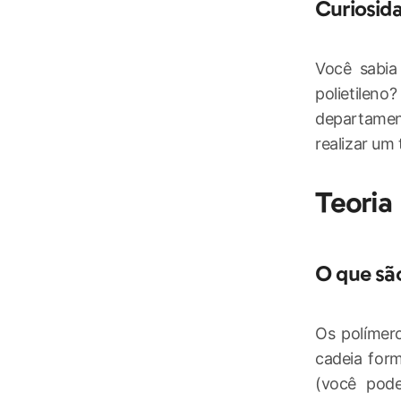
Curiosid
Você sabia
polietilen
departamen
realizar um
Teoria
O que sã
Os polímer
cadeia for
(você pod