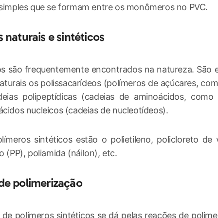
 simples que se formam entre os monômeros no PVC.
 naturais e sintéticos
os são frequentemente encontrados na natureza. São 
aturais os polissacarídeos (polímeros de açúcares, com
deias polipeptídicas (cadeias de aminoácidos, como 
ácidos nucleicos (cadeias de nucleotídeos).
límeros sintéticos estão o polietileno, policloreto de v
o (PP), poliamida (náilon), etc.
de polimerização
de polímeros sintéticos se dá pelas reações de polime