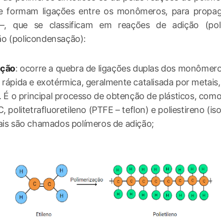
e formam ligações entre os monômeros, para propag
 –, que se classificam em reações de adição (pol
o (policondensação):
ição
: ocorre a quebra de ligações duplas dos monôme
 rápida e exotérmica, geralmente catalisada por metais
. É o principal processo de obtenção de plásticos, como 
, politetrafluoretileno (PTFE – teflon) e poliestireno (is
ais são chamados polímeros de adição;