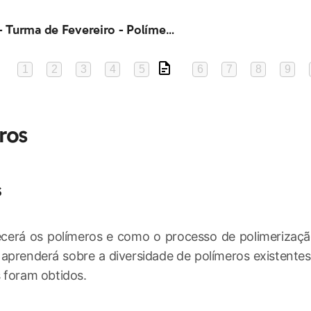
Química - Turma de Fevereiro - Polímeros
1
2
3
4
5
6
7
8
9
ros
s
cerá os polímeros e como o processo de polimerizaçã
 aprenderá sobre a diversidade de polímeros existente
 foram obtidos.