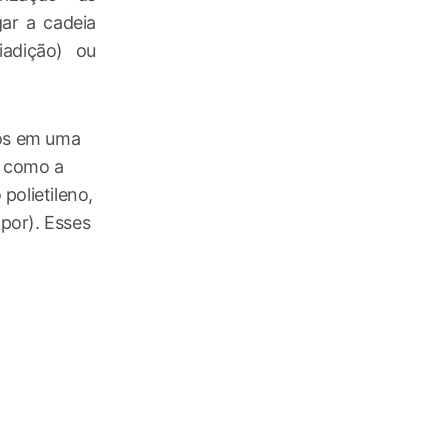
ar a cadeia
iadição) ou
ros em uma
, como a
polietileno,
opor). Esses