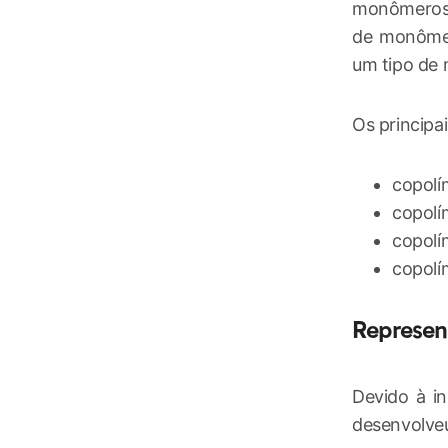
monômeros 
de monômer
um tipo de
Os principa
copolí
copolí
copolí
copolí
Represen
Devido à in
desenvolveu