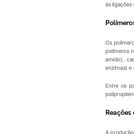
às ligações
Polímeros
Os polímer
polímeros n
amido), ca
enzimas) e 
Entre os po
polipropilen
Reações 
A produção 