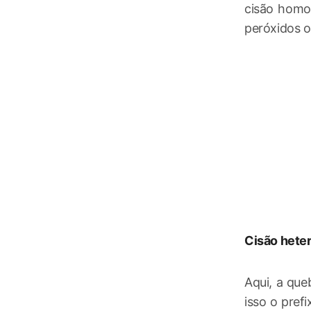
cisão homol
peróxidos ou
Cisão heter
Aqui, a que
isso o pref