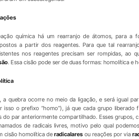
gações
ação química há um rearranjo de átomos, para a 
ostos a partir dos reagentes. Para que tal rearranjo
xistentes nos reagentes precisam ser rompidas, ao 
são
. Essa cisão pode ser de duas formas: homolítica e he
ítica
 a quebra ocorre no meio da ligação, e será igual p
 isso o prefixo “homo”), já que cada grupo liberado
s do par anteriormente compartilhado. Esses grupos, 
chamados de radicais livres, motivo pelo qual podem
 cisão homolítica de
radicalares
ou reações por via
ra