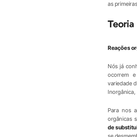
as primeira
Teoria
Reações or
Nós já con
ocorrem e
variedade d
Inorgânica,
Para nos a
orgânicas 
de substitu
se desmemb