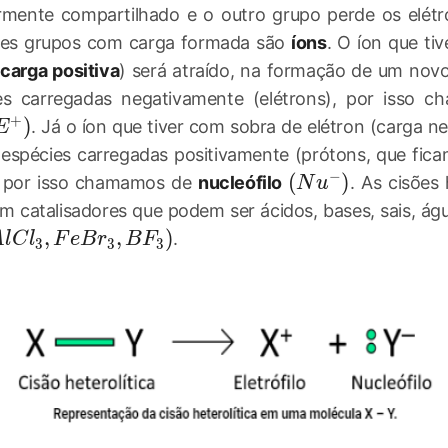
ormente compartilhado e o outro grupo perde os elétr
sses grupos com carga formada são
íons
. O íon que tiv
(
carga positiva
) será atraído, na formação de um nov
es carregadas negativamente (elétrons), por isso 
+
E^{+})
)
. Já o íon que tiver com sobra de elétron (carga ne
E
 espécies carregadas positivamente (prótons, que fic
−
(Nu^{-})
(
)
 por isso chamamos de
nucleófilo
. As cisões 
N
u
 catalisadores que podem ser ácidos, bases, sais, ág
lCl_{3}, FeBr_{3}, BF_{3})
,
,
)
.
A
l
C
l
F
e
B
r
B
F
3
3
3