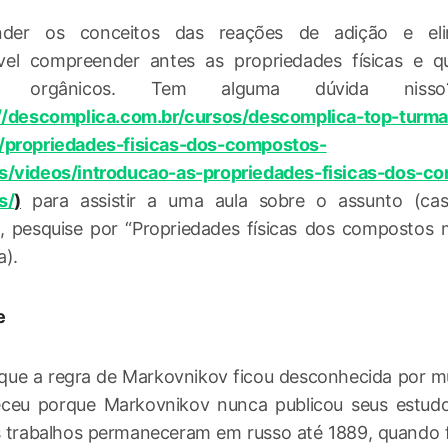
nder os conceitos das reações de adição e eli
el compreender antes as propriedades físicas e q
os orgânicos. Tem alguma dúvida ni
://descomplica.com.br/cursos/descomplica-top-turma
/propriedades-fisicas-dos-compostos-
s/videos/introducao-as-propriedades-fisicas-dos-c
s/
)
para assistir a uma aula sobre o assunto (ca
, pesquise por “Propriedades físicas dos compostos 
a).
e
 que a regra de Markovnikov ficou desconhecida por m
eceu porque Markovnikov nunca publicou seus estud
s trabalhos permaneceram em russo até 1889, quando 