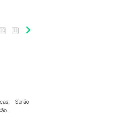
10
11
12
13
14
15
cas. Serão
ção.