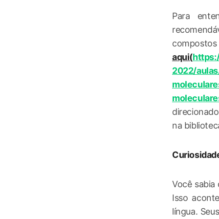
Para ente
recomendáv
compost
aqui(
https
2022/aulas
moleculare
moleculare
direcionado
na bibliotec
Curiosidad
Você sabia
Isso acont
língua. Seu