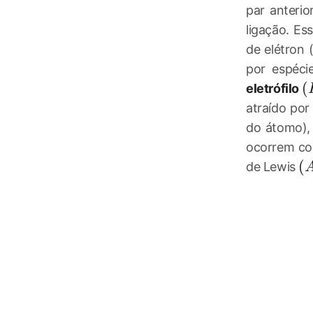
par anteri
ligação. E
de elétron 
por espéci
(
(
eletrófilo
atraído por
do átomo),
ocorrem com
(A
(
de Lewis