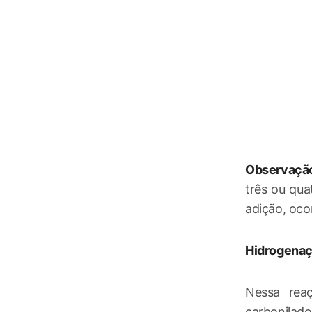
Observaçã
três ou qu
adição, ocor
Hidrogenaçã
Nessa rea
carbonilado