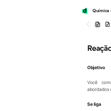
Reação
Objetivo
Você comp
abordados o
Se liga