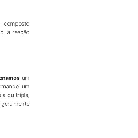
o composto
o, a reação
ionamos
um
formando um
a ou tripla,
a geralmente