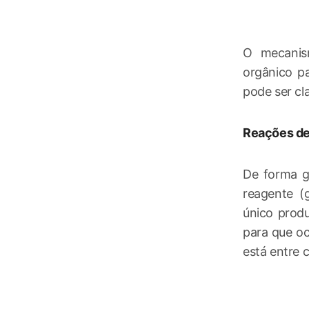
O mecanis
orgânico p
pode ser cla
Reações de
De forma g
reagente (
único produ
para que oc
está entre 