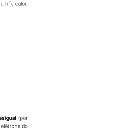
 hf), calor,
esigual
(por
 elétrons do