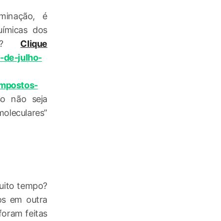
minação, é
uímicas dos
sso?
Clique
-de-julho-
ompostos-
so não seja
moleculares”
uito tempo?
os em outra
foram feitas