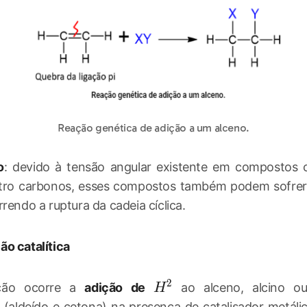
Reação genética de adição a um alceno.
o
: devido à tensão angular existente em compostos c
atro carbonos, esses compostos também podem sofrer
rendo a ruptura da cadeia cíclica.
o catalítica
2
H^{2}
ção ocorre a
adição de
ao alceno, alcino o
H
 (aldeído e cetona) na presença de catalisador metálic