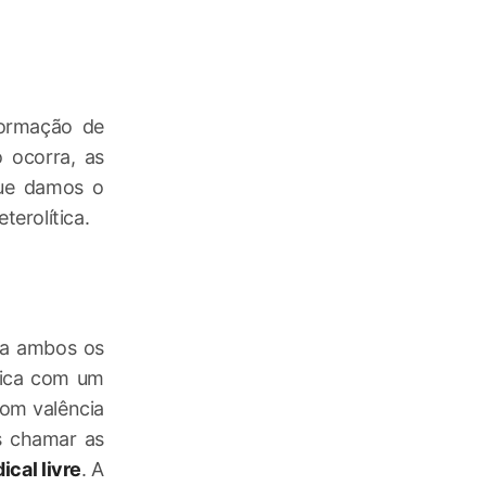
formação de
 ocorra, as
que damos o
terolítica.
ara ambos os
 fica com um
com valência
os chamar as
dical livre
. A