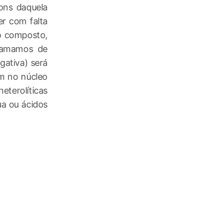
ons daquela
er com falta
o composto,
chamamos de
gativa) será
am no núcleo
heterolíticas
ua ou ácidos