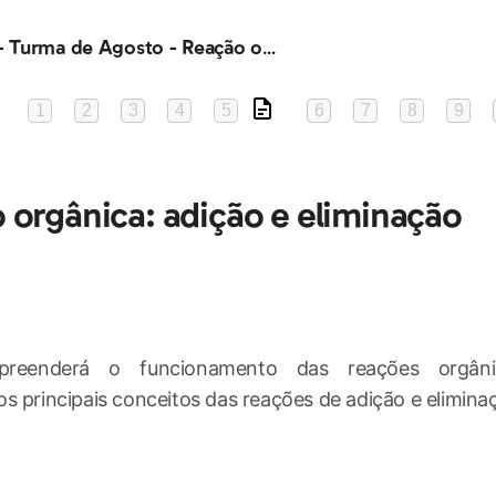
Química - Turma de Agosto - Reação orgânica: adição e eliminação
1
2
3
4
5
6
7
8
9
 orgânica: adição e eliminação
reenderá o funcionamento das reações orgâni
s principais conceitos das reações de adição e elimina