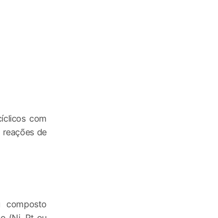
íclicos com
 reações de
u composto
o (Ni, Pt ou