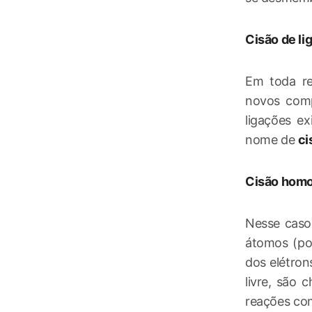
Cisão de li
Em toda re
novos comp
ligações e
nome de
ci
Cisão homol
Nesse caso,
átomos (por
dos elétron
livre, são 
reações com