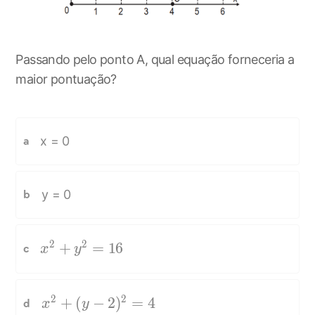
Passando pelo ponto A, qual equação forneceria a
maior pontuação?
x = 0
a
y = 0
b
2
2
x^{2}+y^{2}=16
+
=
1
6
c
x
y
2
2
x^{2}+(y-2)^{2}=4
+
(
−
2
)
=
4
d
x
y