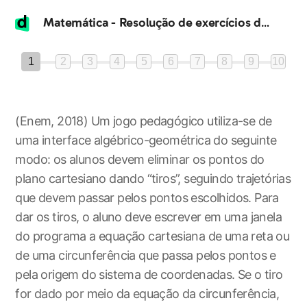
Matemática - Resolução de exercícios de provas anteriores 5
1
2
3
4
5
6
7
8
9
10
(Enem, 2018) Um jogo pedagógico utiliza-se de
uma interface algébrico-geométrica do seguinte
modo: os alunos devem eliminar os pontos do
plano cartesiano dando “tiros”, seguindo trajetórias
que devem passar pelos pontos escolhidos. Para
dar os tiros, o aluno deve escrever em uma janela
do programa a equação cartesiana de uma reta ou
de uma circunferência que passa pelos pontos e
pela origem do sistema de coordenadas. Se o tiro
for dado por meio da equação da circunferência,