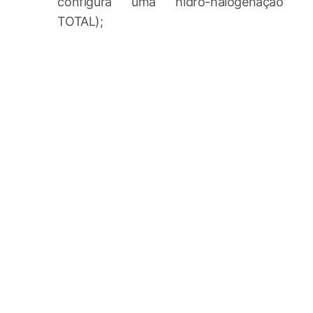
configura uma hidro-halogenação
TOTAL);