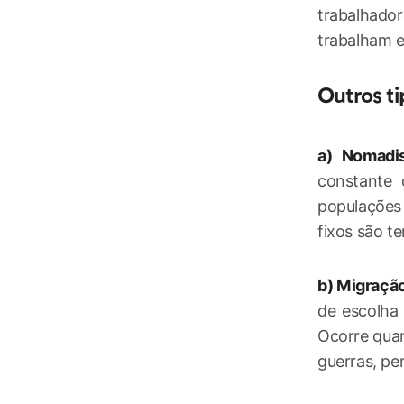
trabalhado
trabalham 
Outros t
a) Nomadi
constante 
populações 
fixos são t
b) Migração
de escolha 
Ocorre quan
guerras, per