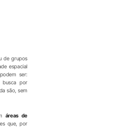
u de grupos
ade espacial
 podem ser:
 A busca por
ida são, sem
em
áreas de
des que, por