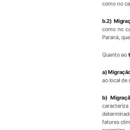
como no ca
b.2)
Migraç
como no ca
Paraná, que
Quanto ao
a) Migração
ao local de
b) Migraç
caracteriz
determinado
fatores cli