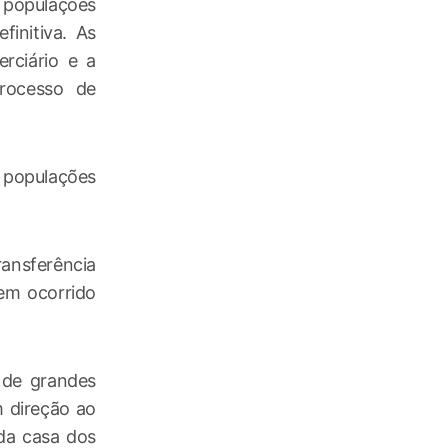
e populações
finitiva. As
erciário e a
processo de
 populações
ransferência
em ocorrido
 de grandes
m direção ao
 da casa dos