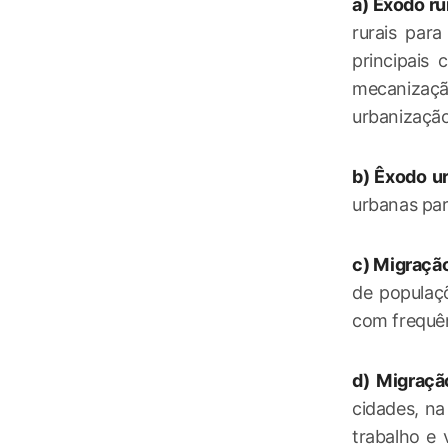
a) Êxodo rur
rurais para
principais 
mecanizaçã
urbanização
b) Êxodo u
urbanas pa
c) Migraçã
de populaç
com frequên
d) Migração
cidades, na
trabalho e 