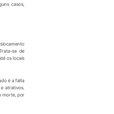
guns casos,
slocamento
Trata-se de
té os locais
do é a falta
e atrativos.
e morte, por