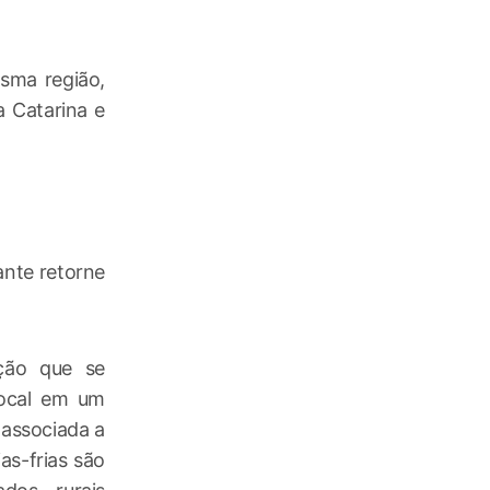
sma região,
 Catarina e
nte retorne
ção que se
local em um
 associada a
as-frias são