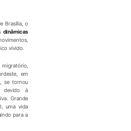
 Brasília, o
as
dinâmicas
 movimentos,
co vivido.
igratório,
ordeste, em
, se tornou
, devido à
iva. Grande
0, uma vida
uindo para a