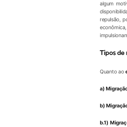
algum moti
disponibili
repulsão, p
econômica, 
impulsionam
Tipos de
Quanto ao
a)
Migração
b)
Migração
b.1)
Migraçã