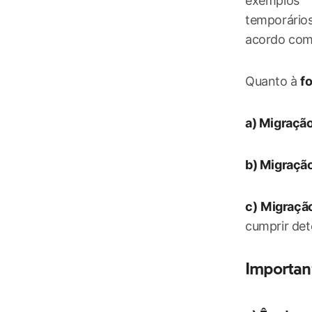
exemplos d
temporário
acordo com 
Quanto à
f
a) Migraçã
b) Migração
c) Migração
cumprir det
Important