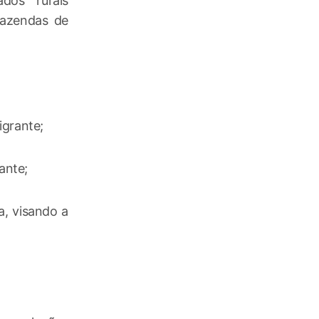
ados rurais
fazendas de
igrante;
ante;
, visando a