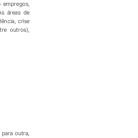
e empregos,
 As áreas de
ência, crise
tre outros),
 para outra,