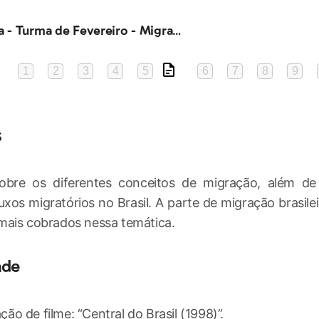
Geografia - Turma de Fevereiro - Migrações e os fluxos brasileiros
1
2
3
4
5
6
7
8
9
s
obre os diferentes conceitos de migração, além de
luxos migratórios no Brasil. A parte de migração brasile
mais cobrados nessa temática.
ade
o de filme: “Central do Brasil (1998)”.