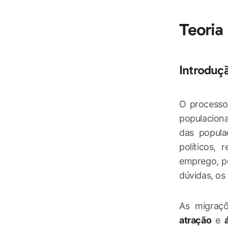
Teoria
Introduç
O process
populaciona
das popul
políticos, 
emprego, po
dúvidas, os
As migraç
atração
e