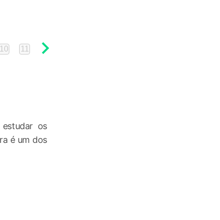
10
11
12
13
14
15
 estudar os
ira é um dos