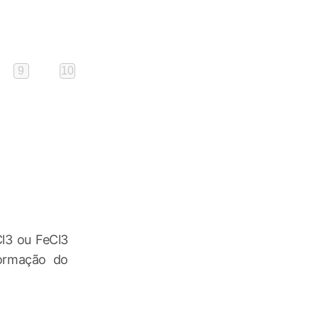
9
10
Cl3 ou FeCl3
formação do