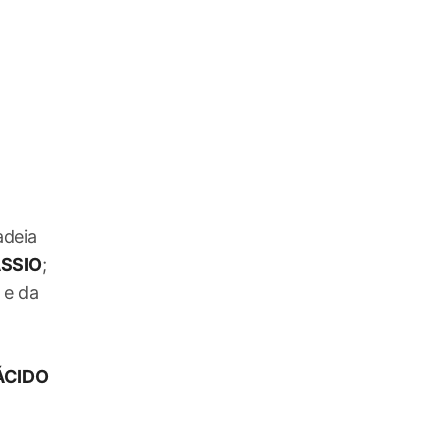
adeia
ÁSSIO
;
 e da
ÁCIDO