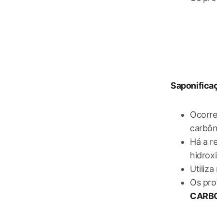
Saponifica
Ocorre
carbôn
Há a r
hidroxi
Utiliz
Os pro
CARBO