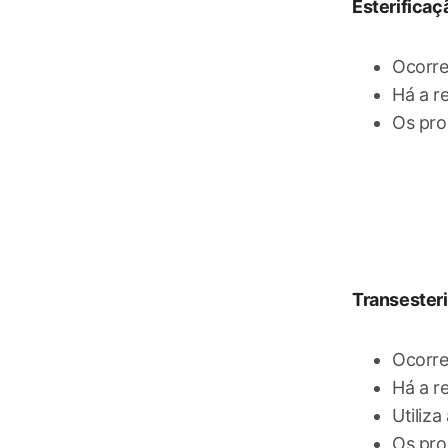
Esterificaç
Ocorr
Há a r
Os pro
Transester
Ocorre
Há a r
Utiliza
Os pro