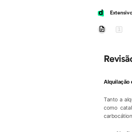
1
Revisã
Alquilação 
Tanto a alq
como catal
carbocátion