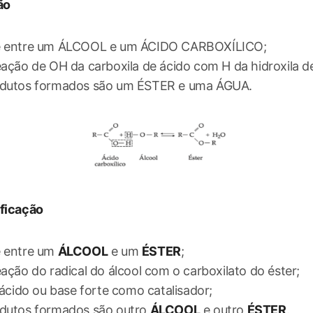
ão
e entre um ÁLCOOL e um ÁCIDO CARBOXÍLICO;
eação de OH da carboxila de ácido com H da hidroxila de
dutos formados são um ÉSTER e uma ÁGUA.
ificação
 entre um
ÁLCOOL
e um
ÉSTER
;
eação do radical do álcool com o carboxilato do éster;
 ácido ou base forte como catalisador;
dutos formados são outro
ÁLCOOL
e outro
ÉSTER
.