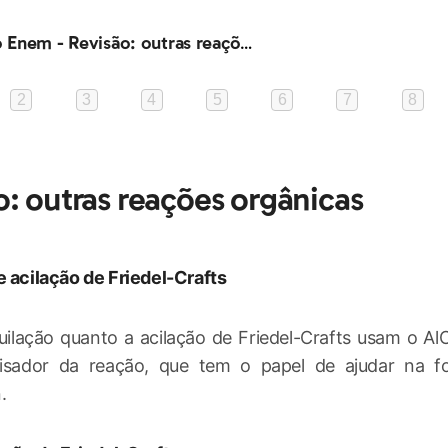
Extensivo Enem - Revisão: outras reações orgânicas
2
3
4
5
6
7
8
o: outras reações orgânicas
e acilação de Friedel-Crafts
uilação quanto a acilação de Friedel-Crafts usam o Al
isador da reação, que tem o papel de ajudar na 
.