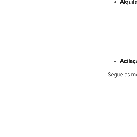
Alquil
Acilaç
Segue as me