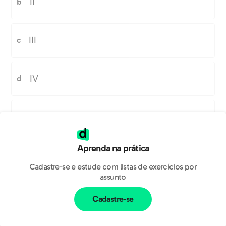
II
b
III
c
IV
d
V
e
Aprenda na prática
Estranhou esse gabarito?
Cadastre-se e estude com listas de exercícios por
assunto
Cadastre-se