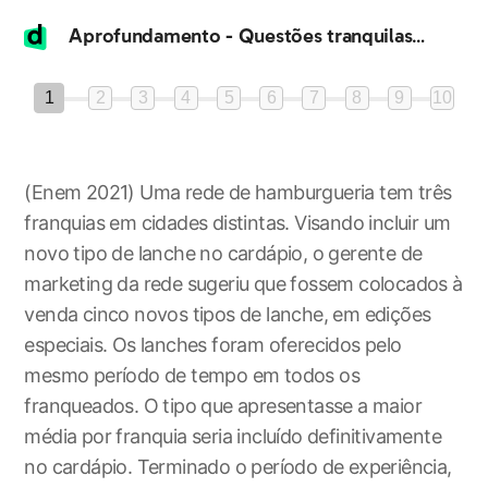
Aprofundamento - Questões tranquilas do Enem 2021
1
2
3
4
5
6
7
8
9
10
(Enem 2021) Uma rede de hamburgueria tem três
franquias em cidades distintas. Visando incluir um
novo tipo de lanche no cardápio, o gerente de
marketing da rede sugeriu que fossem colocados à
venda cinco novos tipos de lanche, em edições
especiais. Os lanches foram oferecidos pelo
mesmo período de tempo em todos os
franqueados. O tipo que apresentasse a maior
média por franquia seria incluído definitivamente
no cardápio. Terminado o período de experiência,