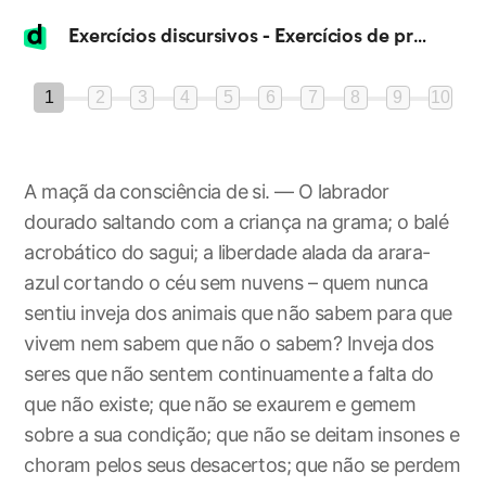
Exercícios discursivos - Exercícios de pronomes
1
2
3
4
5
6
7
8
9
10
A maçã da consciência de si. — O labrador
dourado saltando com a criança na grama; o balé
acrobático do sagui; a liberdade alada da arara-
azul cortando o céu sem nuvens – quem nunca
sentiu inveja dos animais que não sabem para que
vivem nem sabem que não o sabem? Inveja dos
seres que não sentem continuamente a falta do
que não existe; que não se exaurem e gemem
sobre a sua condição; que não se deitam insones e
choram pelos seus desacertos; que não se perdem