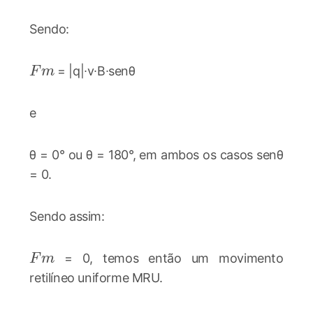
Sendo:
Fm
= |q|∙v∙B∙senθ
F
m
e
θ = 0° ou θ = 180°, em ambos os casos senθ
= 0.
Sendo assim:
Fm
= 0, temos então um movimento
F
m
retilíneo uniforme MRU.