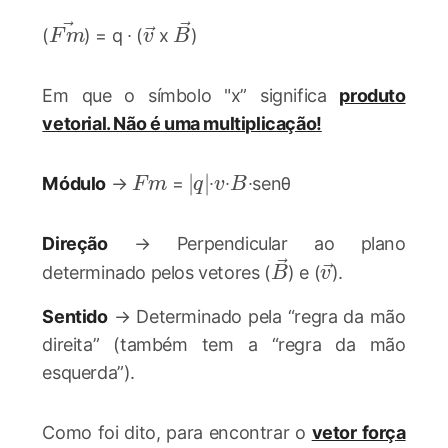
\vec{Fm}
\vec{v}
\vec{B}
(
) = q ∙ (
x
)
F
m
v
B
Em que o símbolo "x” significa
produto
vetorial. Não é uma multiplicação!
Fm
|q|
∣
∣
v
B
Módulo
→
=
∙
∙
∙senθ
F
m
q
v
B
Direção
→ Perpendicular ao plano
\vec{B}
\vec{v}
determinado pelos vetores (
) e (
).
B
v
Sentido
→ Determinado pela “regra da mão
direita” (também tem a “regra da mão
esquerda”).
Como foi dito, para encontrar o
vetor força