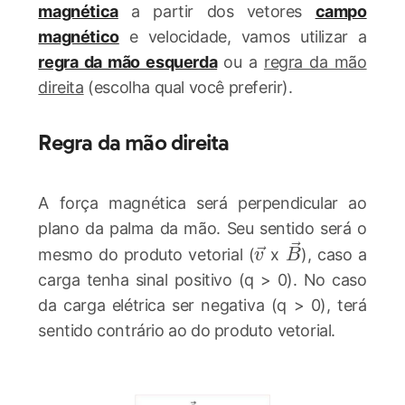
magnética
a partir dos vetores
campo
magnético
e velocidade, vamos utilizar a
regra da mão esquerda
ou a
regra da mão
direita
(escolha qual você preferir).
Regra da mão direita
A força magnética será perpendicular ao
plano da palma da mão. Seu sentido será o
\vec{v}
\vec{B}
mesmo do produto vetorial (
x
), caso a
v
B
carga tenha sinal positivo (q > 0). No caso
da carga elétrica ser negativa (q > 0), terá
sentido contrário ao do produto vetorial.