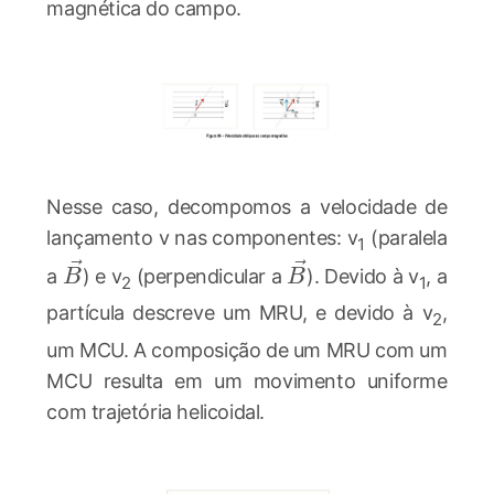
magnética do campo.
Nesse caso, decompomos a velocidade de
lançamento v nas componentes: v
(paralela
1
\vec{B}
\vec{B}
a
) e v
(perpendicular a
). Devido à v
, a
B
B
2
1
partícula descreve um MRU, e devido à v
,
2
um MCU. A composição de um MRU com um
MCU resulta em um movimento uniforme
com trajetória helicoidal.