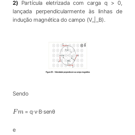
2)
Partícula eletrizada com carga q > 0,
lançada perpendicularmente às linhas de
indução magnética do campo (V_|_B).
Sendo
Fm
= q∙v∙B∙senθ
F
m
e