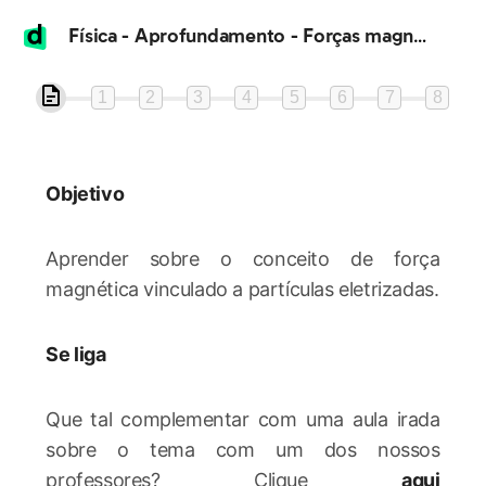
Física - Aprofundamento - Forças magnéticas sobre cargas elétricas
1
2
3
4
5
6
7
8
Objetivo
Aprender sobre o conceito de força
magnética vinculado a partículas eletrizadas.
Se liga
Que tal complementar com uma aula irada
sobre o tema com um dos nossos
professores? Clique
aqui