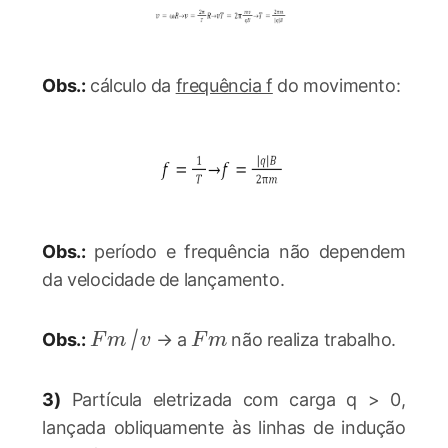
Obs.:
cálculo da
frequência f
do movimento:
Obs.:
período e frequência não dependem
da velocidade de lançamento.
Fm
v
Fm
Obs.:
|
→ a
não realiza trabalho.
F
m
v
F
m
3)
Partícula eletrizada com carga q > 0,
lançada obliquamente às linhas de indução