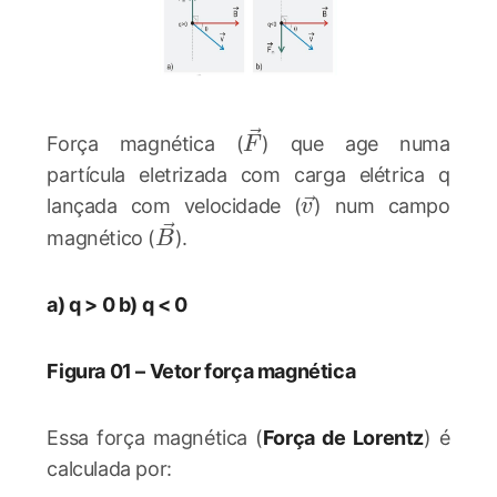
\vec{F}
Força magnética (
) que age numa
F
partícula eletrizada com carga elétrica q
\vec{v}
lançada com velocidade (
) num campo
v
\vec{B}
magnético (
).
B
a) q > 0 b) q < 0
Figura 01 – Vetor força magnética
Essa força magnética (
Força de Lorentz
) é
calculada por: