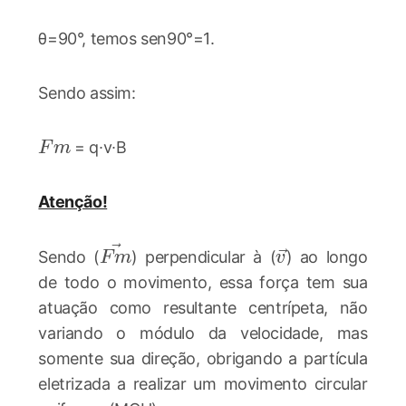
θ=90°, temos sen90°=1.
Sendo assim:
Fm
= q∙v∙B
F
m
Atenção!
\vec{Fm}
\vec{v}
Sendo (
) perpendicular à (
) ao longo
F
m
v
de todo o movimento, essa força tem sua
atuação como resultante centrípeta, não
variando o módulo da velocidade, mas
somente sua direção, obrigando a partícula
eletrizada a realizar um movimento circular