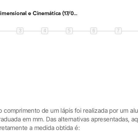
Análise Dimensional e Cinemática (17/02/14, 19h)
3
4
5
6
7
 comprimento de um lápis foi realizada por um a
aduada em mm. Das alternativas apresentadas, a
retamente a medida obtida é: