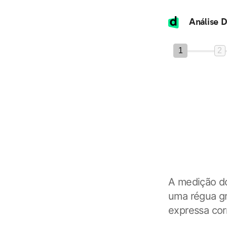
1
2
A medição do
uma régua gr
expressa cor