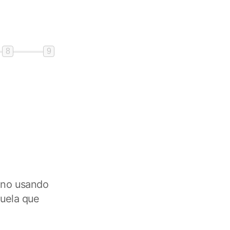
8
9
luno usando
quela que